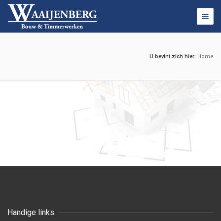
Togg
navig
U bevint zich hier:
Home
Handige links