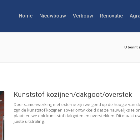
Home
Nieuwbouw
Verbouw
Renovatie
Agra
U bevint 
Kunststof kozijnen/dakgoot/overstek
Door samenwerking met externe zijn we goed op de hoogte van de 
zijn de kunststof kozijnen zover ontwikkeld dat ze nauwelijks te 
plaatsen we ook kunststof dakgoten en overstekken. Dit maakt 
juiste uitstraling.